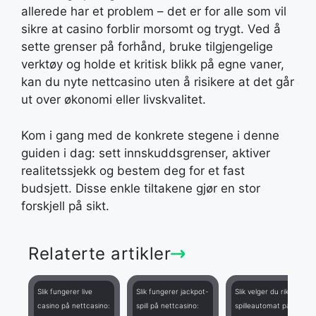
allerede har et problem – det er for alle som vil
sikre at casino forblir morsomt og trygt. Ved å
sette grenser på forhånd, bruke tilgjengelige
verktøy og holde et kritisk blikk på egne vaner,
kan du nyte nettcasino uten å risikere at det går
ut over økonomi eller livskvalitet.
Kom i gang med de konkrete stegene i denne
guiden i dag: sett innskuddsgrenser, aktiver
realitetssjekk og bestem deg for et fast
budsjett. Disse enkle tiltakene gjør en stor
forskjell på sikt.
Relaterte artikler
Slik fungerer live
Slik fungerer jackpot-
Slik velger du riktig
casino på nettcasino:
spill på nettcasino:
spilleautomat på