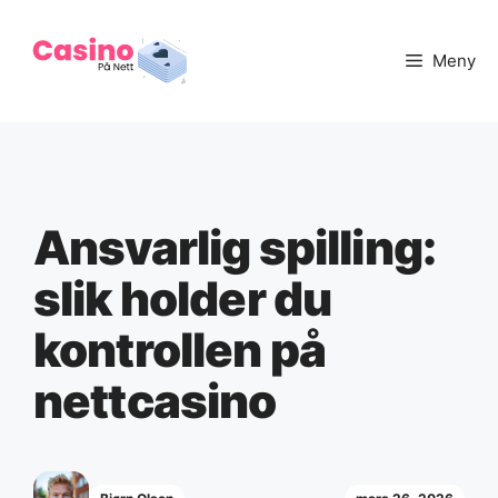
Hopp
til
Meny
innhold
Ansvarlig spilling:
slik holder du
kontrollen på
nettcasino