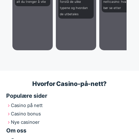
alt du trenger å vite
forstå de ulike
nettcasino: hva du
typene og hvordan
bør se etter
de utbetales
Hvorfor Casino-på-nett?
Populære sider
Casino på nett
Casino bonus
Nye casinoer
Om oss