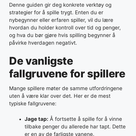
Denne guiden gir deg konkrete verktøy og
strategier for å spille trygt. Enten du er
nybegynner eller erfaren spiller, vil du lære
hvordan du holder kontroll over tid og penger,
og hva du bør gjøre hvis spilling begynner å
påvirke hverdagen negativt.
De vanligste
fallgruvene for spillere
Mange spillere møter de samme utfordringene
uten å være klar over det. Her er de mest
typiske fallgruvene:
Jage tap:
Å fortsette å spille for å vinne
tilbake penger du allerede har tapt. Dette
er en av de farligste vanene.