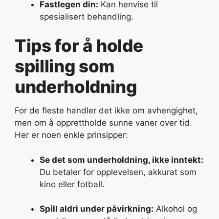
Fastlegen din:
Kan henvise til
spesialisert behandling.
Tips for å holde
spilling som
underholdning
For de fleste handler det ikke om avhengighet,
men om å opprettholde sunne vaner over tid.
Her er noen enkle prinsipper:
Se det som underholdning, ikke inntekt:
Du betaler for opplevelsen, akkurat som
kino eller fotball.
Spill aldri under påvirkning:
Alkohol og