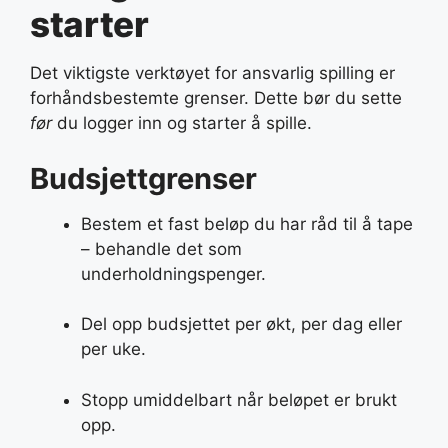
starter
Det viktigste verktøyet for ansvarlig spilling er
forhåndsbestemte grenser. Dette bør du sette
før
du logger inn og starter å spille.
Budsjettgrenser
Bestem et fast beløp du har råd til å tape
– behandle det som
underholdningspenger.
Del opp budsjettet per økt, per dag eller
per uke.
Stopp umiddelbart når beløpet er brukt
opp.