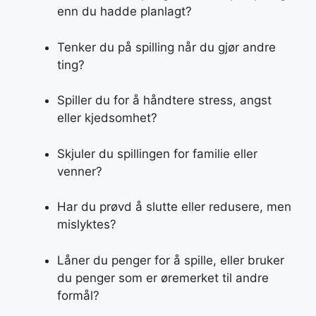
enn du hadde planlagt?
Tenker du på spilling når du gjør andre
ting?
Spiller du for å håndtere stress, angst
eller kjedsomhet?
Skjuler du spillingen for familie eller
venner?
Har du prøvd å slutte eller redusere, men
mislyktes?
Låner du penger for å spille, eller bruker
du penger som er øremerket til andre
formål?