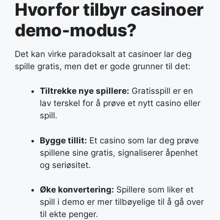
Hvorfor tilbyr casinoer
demo-modus?
Det kan virke paradoksalt at casinoer lar deg
spille gratis, men det er gode grunner til det:
Tiltrekke nye spillere:
Gratisspill er en
lav terskel for å prøve et nytt casino eller
spill.
Bygge tillit:
Et casino som lar deg prøve
spillene sine gratis, signaliserer åpenhet
og seriøsitet.
Øke konvertering:
Spillere som liker et
spill i demo er mer tilbøyelige til å gå over
til ekte penger.