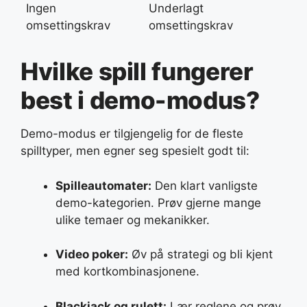
Ingen
Underlagt
omsettingskrav
omsettingskrav
Hvilke spill fungerer
best i demo-modus?
Demo-modus er tilgjengelig for de fleste
spilltyper, men egner seg spesielt godt til:
Spilleautomater:
Den klart vanligste
demo-kategorien. Prøv gjerne mange
ulike temaer og mekanikker.
Video poker:
Øv på strategi og bli kjent
med kortkombinasjonene.
Blackjack og rulett:
Lær reglene og prøv