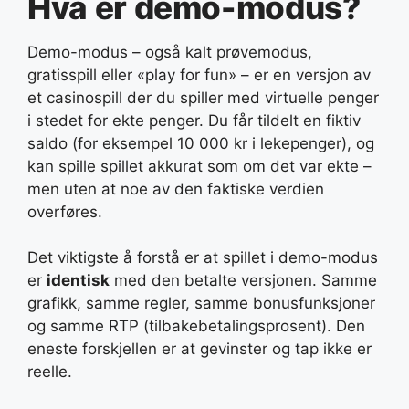
Hva er demo-modus?
Demo-modus – også kalt prøvemodus,
gratisspill eller «play for fun» – er en versjon av
et casinospill der du spiller med virtuelle penger
i stedet for ekte penger. Du får tildelt en fiktiv
saldo (for eksempel 10 000 kr i lekepenger), og
kan spille spillet akkurat som om det var ekte –
men uten at noe av den faktiske verdien
overføres.
Det viktigste å forstå er at spillet i demo-modus
er
identisk
med den betalte versjonen. Samme
grafikk, samme regler, samme bonusfunksjoner
og samme RTP (tilbakebetalingsprosent). Den
eneste forskjellen er at gevinster og tap ikke er
reelle.