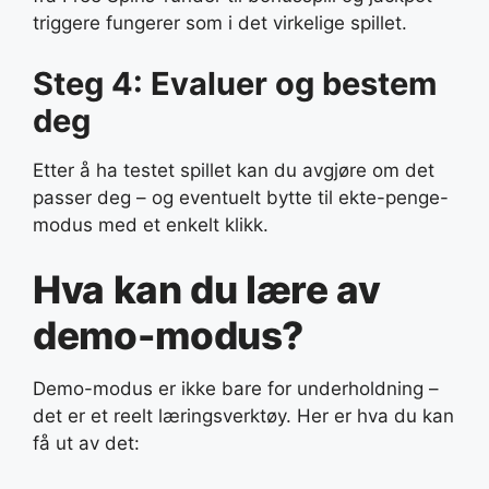
triggere fungerer som i det virkelige spillet.
Steg 4: Evaluer og bestem
deg
Etter å ha testet spillet kan du avgjøre om det
passer deg – og eventuelt bytte til ekte-penge-
modus med et enkelt klikk.
Hva kan du lære av
demo-modus?
Demo-modus er ikke bare for underholdning –
det er et reelt læringsverktøy. Her er hva du kan
få ut av det: