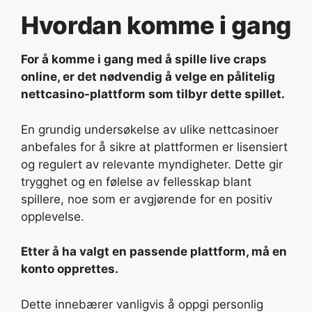
Hvordan komme i gang
For å komme i gang med å spille live craps
online, er det nødvendig å velge en pålitelig
nettcasino-plattform som tilbyr dette spillet.
En grundig undersøkelse av ulike nettcasinoer
anbefales for å sikre at plattformen er lisensiert
og regulert av relevante myndigheter. Dette gir
trygghet og en følelse av fellesskap blant
spillere, noe som er avgjørende for en positiv
opplevelse.
Etter å ha valgt en passende plattform, må en
konto opprettes.
Dette innebærer vanligvis å oppgi personlig