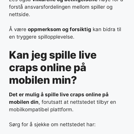
forstå ansvarsfordelingen mellom spiller og
nettside.
Å være
oppmerksom og forsiktig
kan bidra til
en tryggere spillopplevelse.
Kan jeg spille live
craps online på
mobilen min?
Det er mulig å spille live craps online på
mobilen din
, forutsatt at nettstedet tilbyr en
mobilkompatibel plattform.
Sørg for å sjekke om nettstedet har: