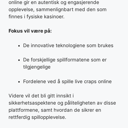
online gir en autentisk og engasjerende
opplevelse, sammenlignbart med den som
finnes i fysiske kasinoer.
Fokus vil være på:
De innovative teknologiene som brukes
De forskjellige spillformatene som er
tilgjengelige
Fordelene ved å spille live craps online
Videre vil det bli gitt innsikt i
sikkerhetsaspektene og påliteligheten av disse
plattformene, samt hvordan de sikrer en
rettferdig spillopplevelse.