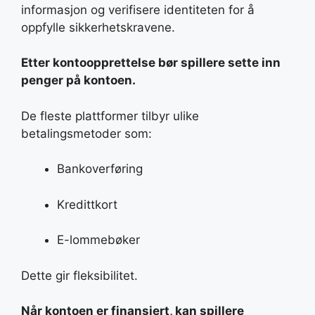
informasjon og verifisere identiteten for å
oppfylle sikkerhetskravene.
Etter kontoopprettelse bør spillere sette inn
penger på kontoen.
De fleste plattformer tilbyr ulike
betalingsmetoder som:
Bankoverføring
Kredittkort
E-lommebøker
Dette gir fleksibilitet.
Når kontoen er finansiert, kan spillere