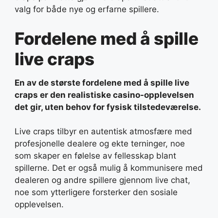
valg for både nye og erfarne spillere.
Fordelene med å spille
live craps
En av de største fordelene med å spille live
craps er den realistiske casino-opplevelsen
det gir, uten behov for fysisk tilstedeværelse.
Live craps tilbyr en autentisk atmosfære med
profesjonelle dealere og ekte terninger, noe
som skaper en følelse av fellesskap blant
spillerne. Det er også mulig å kommunisere med
dealeren og andre spillere gjennom live chat,
noe som ytterligere forsterker den sosiale
opplevelsen.