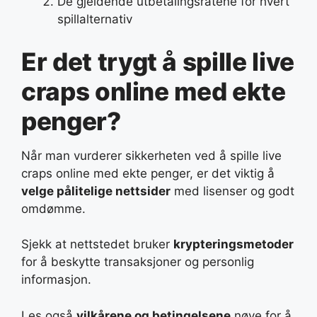
De gjeldende utbetalingsratene for hvert
spillalternativ
Er det trygt å spille live
craps online med ekte
penger?
Når man vurderer sikkerheten ved å spille live
craps online med ekte penger, er det viktig å
velge pålitelige nettsider
med lisenser og godt
omdømme.
Sjekk at nettstedet bruker
krypteringsmetoder
for å beskytte transaksjoner og personlig
informasjon.
Les også
vilkårene og betingelsene
nøye for å