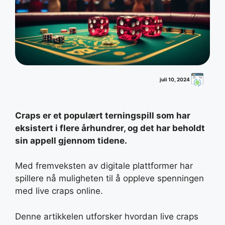
juli 10, 2024
Craps er et populært terningspill som har
eksistert i flere århundrer, og det har beholdt
sin appell gjennom tidene.
Med fremveksten av digitale plattformer har
spillere nå muligheten til å oppleve spenningen
med live craps online.
Denne artikkelen utforsker hvordan live craps