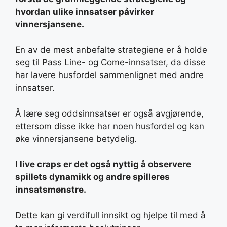
hvordan ulike innsatser påvirker
vinnersjansene.
En av de mest anbefalte strategiene er å holde
seg til Pass Line- og Come-innsatser, da disse
har lavere husfordel sammenlignet med andre
innsatser.
Å lære seg oddsinnsatser er også avgjørende,
ettersom disse ikke har noen husfordel og kan
øke vinnersjansene betydelig.
I live craps er det også nyttig å observere
spillets dynamikk og andre spilleres
innsatsmønstre.
Dette kan gi verdifull innsikt og hjelpe til med å