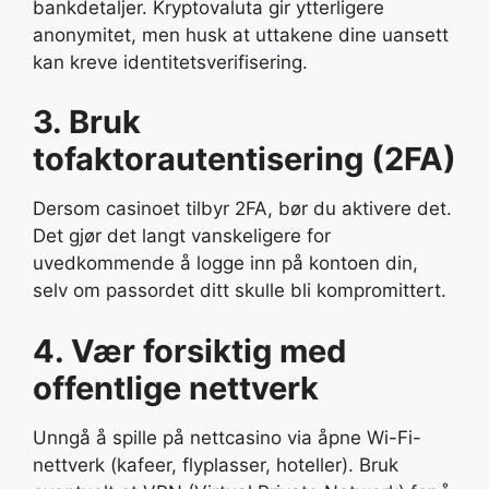
bankdetaljer. Kryptovaluta gir ytterligere
anonymitet, men husk at uttakene dine uansett
kan kreve identitetsverifisering.
3. Bruk
tofaktorautentisering (2FA)
Dersom casinoet tilbyr 2FA, bør du aktivere det.
Det gjør det langt vanskeligere for
uvedkommende å logge inn på kontoen din,
selv om passordet ditt skulle bli kompromittert.
4. Vær forsiktig med
offentlige nettverk
Unngå å spille på nettcasino via åpne Wi-Fi-
nettverk (kafeer, flyplasser, hoteller). Bruk