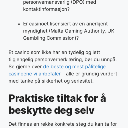
personvernansvarlig (DPO) med
kontaktinformasjon?
Er casinoet lisensiert av en anerkjent
myndighet (Malta Gaming Authority, UK
Gambling Commission)?
Et casino som ikke har en tydelig og lett
tilgjengelig personvernerklæring, bør du unngå.
Se gjerne over
de beste og mest pålitelige
casinoene vi anbefaler
– alle er grundig vurdert
med tanke på sikkerhet og seriøsitet.
Praktiske tiltak for å
beskytte deg selv
Det finnes en rekke konkrete steg du kan ta for