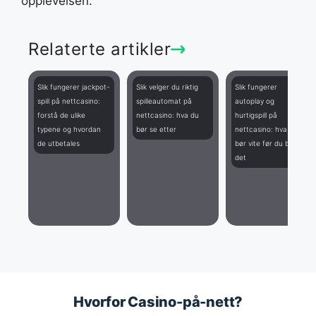
opplevelsen.
Relaterte artikler
Slik fungerer jackpot-
Slik velger du riktig
Slik fungerer
spill på nettcasino:
spilleautomat på
autoplay og
forstå de ulike
nettcasino: hva du
hurtigspill på
typene og hvordan
bør se etter
nettcasino: hva du
de utbetales
bør vite før du bruker
det
Hvorfor Casino-på-nett?