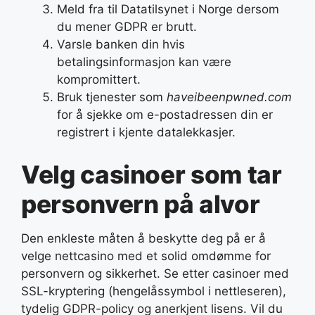
Meld fra til Datatilsynet i Norge dersom
du mener GDPR er brutt.
Varsle banken din hvis
betalingsinformasjon kan være
kompromittert.
Bruk tjenester som
haveibeenpwned.com
for å sjekke om e-postadressen din er
registrert i kjente datalekkasjer.
Velg casinoer som tar
personvern på alvor
Den enkleste måten å beskytte deg på er å
velge nettcasino med et solid omdømme for
personvern og sikkerhet. Se etter casinoer med
SSL-kryptering (hengelåssymbol i nettleseren),
tydelig GDPR-policy og anerkjent lisens. Vil du