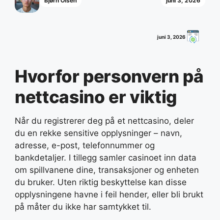
Bjørn Olsen
juni 3, 2026
juni 3, 2026
Hvorfor personvern på
nettcasino er viktig
Når du registrerer deg på et nettcasino, deler
du en rekke sensitive opplysninger – navn,
adresse, e-post, telefonnummer og
bankdetaljer. I tillegg samler casinoet inn data
om spillvanene dine, transaksjoner og enheten
du bruker. Uten riktig beskyttelse kan disse
opplysningene havne i feil hender, eller bli brukt
på måter du ikke har samtykket til.