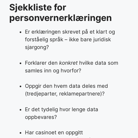
Sjekkliste for
personvernerklæringen
Er erklæringen skrevet på et klart og
forståelig språk – ikke bare juridisk
sjargong?
Forklarer den
konkret
hvilke data som
samles inn og hvorfor?
Oppgir den hvem data deles med
(tredjeparter, reklamepartnere)?
Er det tydelig hvor lenge data
oppbevares?
Har casinoet en oppgitt