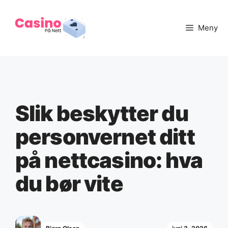
Hopp
til
Meny
innhold
Slik beskytter du
personvernet ditt
på nettcasino: hva
du bør vite