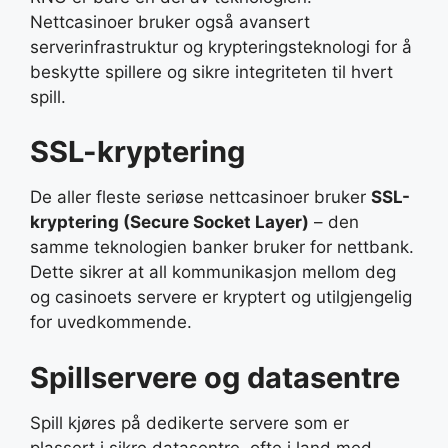
Nettcasinoer bruker også avansert
serverinfrastruktur og krypteringsteknologi for å
beskytte spillere og sikre integriteten til hvert
spill.
SSL-kryptering
De aller fleste seriøse nettcasinoer bruker
SSL-
kryptering (Secure Socket Layer)
– den
samme teknologien banker bruker for nettbank.
Dette sikrer at all kommunikasjon mellom deg
og casinoets servere er kryptert og utilgjengelig
for uvedkommende.
Spillservere og datasentre
Spill kjøres på dedikerte servere som er
plassert i sikre datasentre, ofte i land med