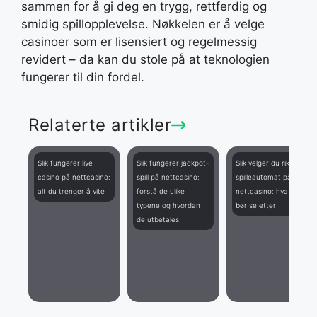
sammen for å gi deg en trygg, rettferdig og
smidig spillopplevelse. Nøkkelen er å velge
casinoer som er lisensiert og regelmessig
revidert – da kan du stole på at teknologien
fungerer til din fordel.
Relaterte artikler
Slik fungerer live
Slik fungerer jackpot-
Slik velger du riktig
casino på nettcasino:
spill på nettcasino:
spilleautomat på
alt du trenger å vite
forstå de ulike
nettcasino: hva du
typene og hvordan
bør se etter
de utbetales