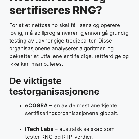
sertifiseres RNG?
For at et nettcasino skal få lisens og operere
lovlig, må spillprogramvaren gjennomgå grundig
testing av uavhengige tredjeparter. Disse
organisasjonene analyserer algoritmen og
bekrefter at utfallene er tilfeldige, rettferdige og
ikke kan manipuleres.
De viktigste
testorganisasjonene
eCOGRA
– en av de mest anerkjente
sertifiseringsorganisasjonene globalt.
iTech Labs
– australsk selskap som
tester RNG og RTP-verdier.