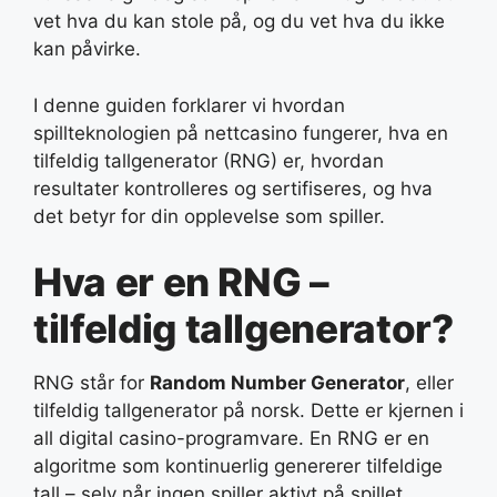
vet hva du kan stole på, og du vet hva du ikke
kan påvirke.
I denne guiden forklarer vi hvordan
spillteknologien på nettcasino fungerer, hva en
tilfeldig tallgenerator (RNG) er, hvordan
resultater kontrolleres og sertifiseres, og hva
det betyr for din opplevelse som spiller.
Hva er en RNG –
tilfeldig tallgenerator?
RNG står for
Random Number Generator
, eller
tilfeldig tallgenerator på norsk. Dette er kjernen i
all digital casino-programvare. En RNG er en
algoritme som kontinuerlig genererer tilfeldige
tall – selv når ingen spiller aktivt på spillet.