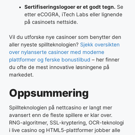
Sertifiseringslogoer er et godt tegn.
Se
etter eCOGRA, iTech Labs eller lignende
på casinoets nettside.
Vil du utforske nye casinoer som benytter den
aller nyeste spillteknologien?
Sjekk oversikten
over nylanserte casinoer med moderne
plattformer og ferske bonustilbud
– her finner
du ofte de mest innovative løsningene på
markedet.
Oppsummering
Spillteknologien på nettcasino er langt mer
avansert enn de fleste spillere er klar over.
RNG-algoritmer, SSL-kryptering, OCR-teknologi
i live casino og HTML5-plattformer jobber alle