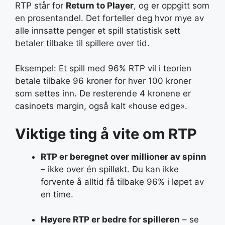
RTP står for
Return to Player
, og er oppgitt som
en prosentandel. Det forteller deg hvor mye av
alle innsatte penger et spill statistisk sett
betaler tilbake til spillere over tid.
Eksempel: Et spill med 96% RTP vil i teorien
betale tilbake 96 kroner for hver 100 kroner
som settes inn. De resterende 4 kronene er
casinoets margin, også kalt «house edge».
Viktige ting å vite om RTP
RTP er beregnet over millioner av spinn
– ikke over én spilløkt. Du kan ikke
forvente å alltid få tilbake 96% i løpet av
en time.
Høyere RTP er bedre for spilleren
– se