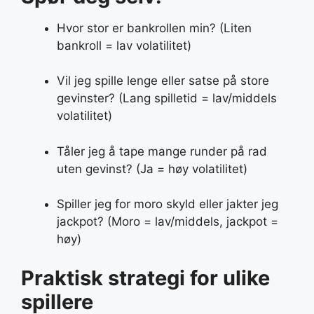
Hvor stor er bankrollen min? (Liten
bankroll = lav volatilitet)
Vil jeg spille lenge eller satse på store
gevinster? (Lang spilletid = lav/middels
volatilitet)
Tåler jeg å tape mange runder på rad
uten gevinst? (Ja = høy volatilitet)
Spiller jeg for moro skyld eller jakter jeg
jackpot? (Moro = lav/middels, jackpot =
høy)
Praktisk strategi for ulike
spillere