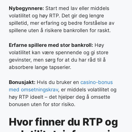
Nybegynnere:
Start med lav eller middels
volatilitet og høy RTP. Det gir deg lengre
spilletid, mer erfaring og bedre forståelse av
spillene uten å risikere bankrollen for raskt.
Erfarne spillere med stor bankroll:
Høy
volatilitet kan være spennende og gi store
gevinster, men sørg for at du har råd til å
absorbere lange tapserier.
Bonusjakt:
Hvis du bruker en
casino-bonus
med omsetningskrav
, er middels volatilitet og
høy RTP ideelt – det hjelper deg å omsette
bonusen uten for stor risiko.
Hvor finner du RTP og