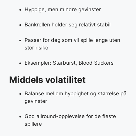
Hyppige, men mindre gevinster
Bankrollen holder seg relativt stabil
Passer for deg som vil spille lenge uten
stor risiko
Eksempler: Starburst, Blood Suckers
Middels volatilitet
Balanse mellom hyppighet og størrelse på
gevinster
God allround-opplevelse for de fleste
spillere