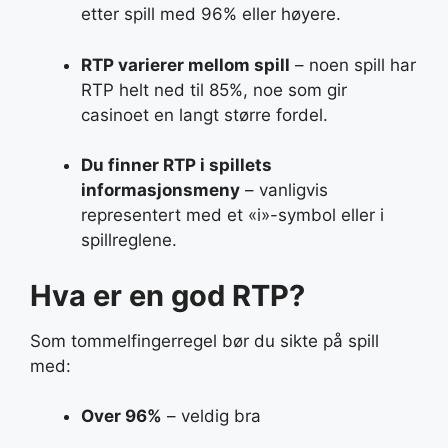
etter spill med 96% eller høyere.
RTP varierer mellom spill
– noen spill har
RTP helt ned til 85%, noe som gir
casinoet en langt større fordel.
Du finner RTP i spillets
informasjonsmeny
– vanligvis
representert med et «i»-symbol eller i
spillreglene.
Hva er en god RTP?
Som tommelfingerregel bør du sikte på spill
med:
Over 96%
– veldig bra