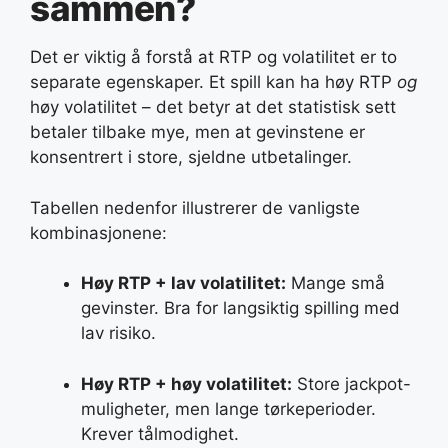
sammen?
Det er viktig å forstå at RTP og volatilitet er to
separate egenskaper. Et spill kan ha høy RTP
og
høy volatilitet – det betyr at det statistisk sett
betaler tilbake mye, men at gevinstene er
konsentrert i store, sjeldne utbetalinger.
Tabellen nedenfor illustrerer de vanligste
kombinasjonene:
Høy RTP + lav volatilitet:
Mange små
gevinster. Bra for langsiktig spilling med
lav risiko.
Høy RTP + høy volatilitet:
Store jackpot-
muligheter, men lange tørkeperioder.
Krever tålmodighet.