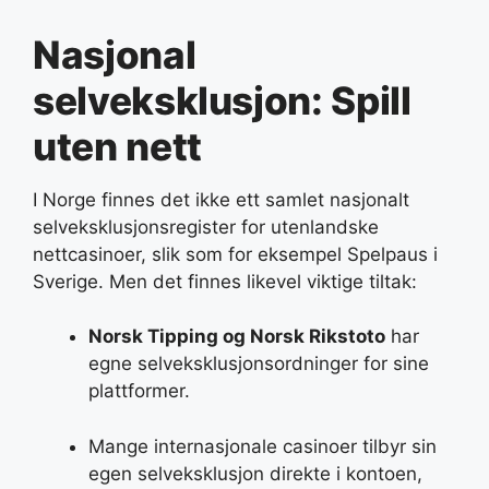
Nasjonal
selveksklusjon: Spill
uten nett
I Norge finnes det ikke ett samlet nasjonalt
selveksklusjonsregister for utenlandske
nettcasinoer, slik som for eksempel Spelpaus i
Sverige. Men det finnes likevel viktige tiltak:
Norsk Tipping og Norsk Rikstoto
har
egne selveksklusjonsordninger for sine
plattformer.
Mange internasjonale casinoer tilbyr sin
egen selveksklusjon direkte i kontoen,