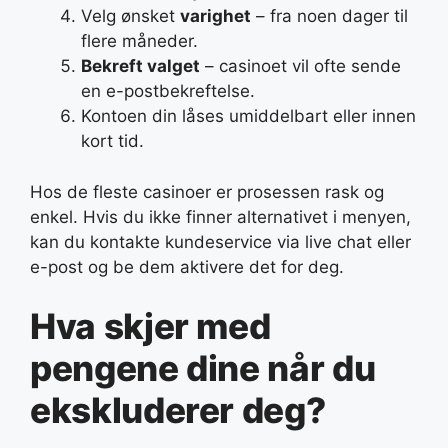
Velg ønsket
varighet
– fra noen dager til
flere måneder.
Bekreft valget
– casinoet vil ofte sende
en e-postbekreftelse.
Kontoen din låses umiddelbart eller innen
kort tid.
Hos de fleste casinoer er prosessen rask og
enkel. Hvis du ikke finner alternativet i menyen,
kan du kontakte kundeservice via live chat eller
e-post og be dem aktivere det for deg.
Hva skjer med
pengene dine når du
ekskluderer deg?