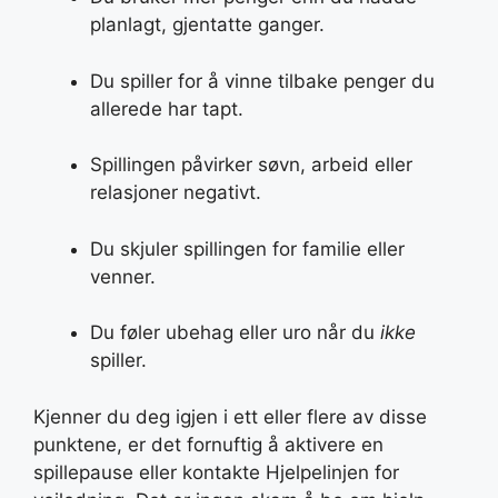
planlagt, gjentatte ganger.
Du spiller for å vinne tilbake penger du
allerede har tapt.
Spillingen påvirker søvn, arbeid eller
relasjoner negativt.
Du skjuler spillingen for familie eller
venner.
Du føler ubehag eller uro når du
ikke
spiller.
Kjenner du deg igjen i ett eller flere av disse
punktene, er det fornuftig å aktivere en
spillepause eller kontakte Hjelpelinjen for