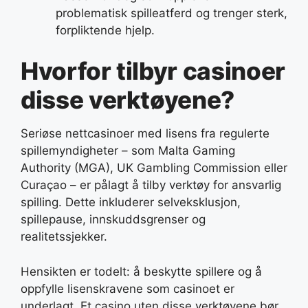
problematisk spilleatferd og trenger sterk,
forpliktende hjelp.
Hvorfor tilbyr casinoer
disse verktøyene?
Seriøse nettcasinoer med lisens fra regulerte
spillemyndigheter – som Malta Gaming
Authority (MGA), UK Gambling Commission eller
Curaçao – er pålagt å tilby verktøy for ansvarlig
spilling. Dette inkluderer selveksklusjon,
spillepause, innskuddsgrenser og
realitetssjekker.
Hensikten er todelt: å beskytte spillere og å
oppfylle lisenskravene som casinoet er
underlagt. Et casino uten disse verktøyene bør