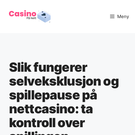
Hopp
til
Meny
innhold
Slik fungerer
selveksklusjon og
spillepause på
nettcasino: ta
kontroll over