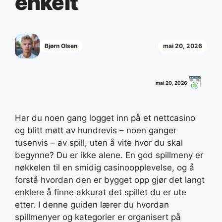
enkelt
Bjørn Olsen
mai 20, 2026
mai 20, 2026
Har du noen gang logget inn på et nettcasino
og blitt møtt av hundrevis – noen ganger
tusenvis – av spill, uten å vite hvor du skal
begynne? Du er ikke alene. En god spillmeny er
nøkkelen til en smidig casinoopplevelse, og å
forstå hvordan den er bygget opp gjør det langt
enklere å finne akkurat det spillet du er ute
etter. I denne guiden lærer du hvordan
spillmenyer og kategorier er organisert på