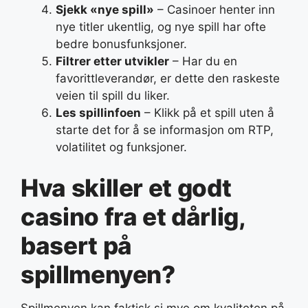
Sjekk «nye spill»
– Casinoer henter inn
nye titler ukentlig, og nye spill har ofte
bedre bonusfunksjoner.
Filtrer etter utvikler
– Har du en
favorittleverandør, er dette den raskeste
veien til spill du liker.
Les spillinfoen
– Klikk på et spill uten å
starte det for å se informasjon om RTP,
volatilitet og funksjoner.
Hva skiller et godt
casino fra et dårlig,
basert på
spillmenyen?