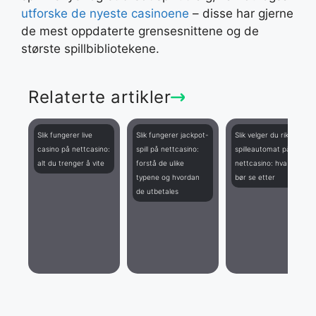
utforske de nyeste casinoene
– disse har gjerne
de mest oppdaterte grensesnittene og de
største spillbibliotekene.
Relaterte artikler
Slik fungerer live
Slik fungerer jackpot-
Slik velger du riktig
casino på nettcasino:
spill på nettcasino:
spilleautomat på
alt du trenger å vite
forstå de ulike
nettcasino: hva du
typene og hvordan
bør se etter
de utbetales