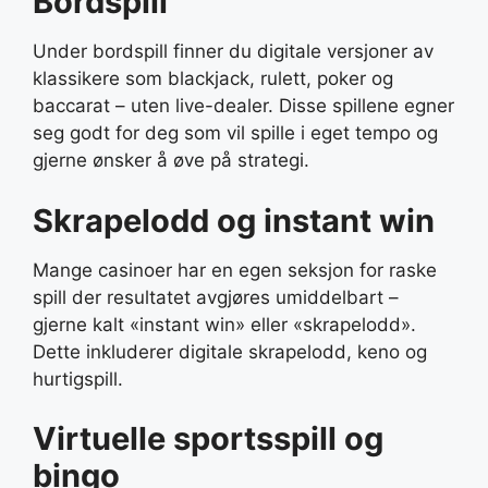
Bordspill
Under bordspill finner du digitale versjoner av
klassikere som blackjack, rulett, poker og
baccarat – uten live-dealer. Disse spillene egner
seg godt for deg som vil spille i eget tempo og
gjerne ønsker å øve på strategi.
Skrapelodd og instant win
Mange casinoer har en egen seksjon for raske
spill der resultatet avgjøres umiddelbart –
gjerne kalt «instant win» eller «skrapelodd».
Dette inkluderer digitale skrapelodd, keno og
hurtigspill.
Virtuelle sportsspill og
bingo