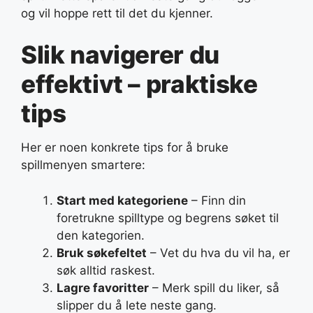
og vil hoppe rett til det du kjenner.
Slik navigerer du
effektivt – praktiske
tips
Her er noen konkrete tips for å bruke
spillmenyen smartere:
Start med kategoriene
– Finn din
foretrukne spilltype og begrens søket til
den kategorien.
Bruk søkefeltet
– Vet du hva du vil ha, er
søk alltid raskest.
Lagre favoritter
– Merk spill du liker, så
slipper du å lete neste gang.