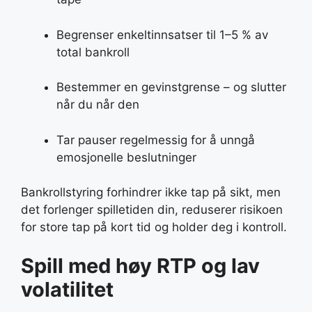
Begrenser enkeltinnsatser til 1–5 % av
total bankroll
Bestemmer en gevinstgrense – og slutter
når du når den
Tar pauser regelmessig for å unngå
emosjonelle beslutninger
Bankrollstyring forhindrer ikke tap på sikt, men
det forlenger spilletiden din, reduserer risikoen
for store tap på kort tid og holder deg i kontroll.
Spill med høy RTP og lav
volatilitet