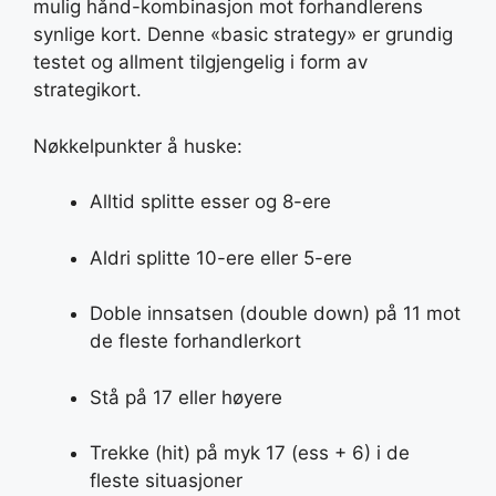
mulig hånd-kombinasjon mot forhandlerens
synlige kort. Denne «basic strategy» er grundig
testet og allment tilgjengelig i form av
strategikort.
Nøkkelpunkter å huske:
Alltid splitte esser og 8-ere
Aldri splitte 10-ere eller 5-ere
Doble innsatsen (double down) på 11 mot
de fleste forhandlerkort
Stå på 17 eller høyere
Trekke (hit) på myk 17 (ess + 6) i de
fleste situasjoner