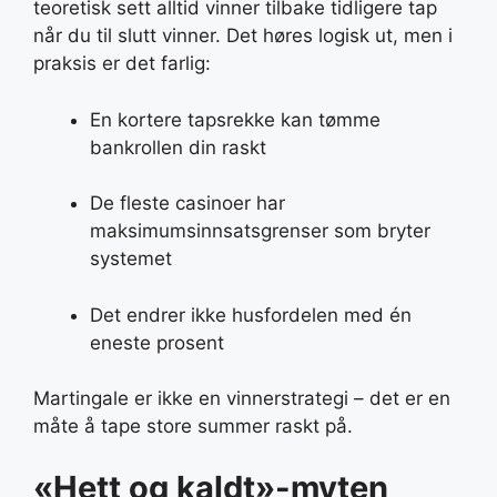
teoretisk sett alltid vinner tilbake tidligere tap
når du til slutt vinner. Det høres logisk ut, men i
praksis er det farlig:
En kortere tapsrekke kan tømme
bankrollen din raskt
De fleste casinoer har
maksimumsinnsatsgrenser som bryter
systemet
Det endrer ikke husfordelen med én
eneste prosent
Martingale er ikke en vinnerstrategi – det er en
måte å tape store summer raskt på.
«Hett og kaldt»-myten