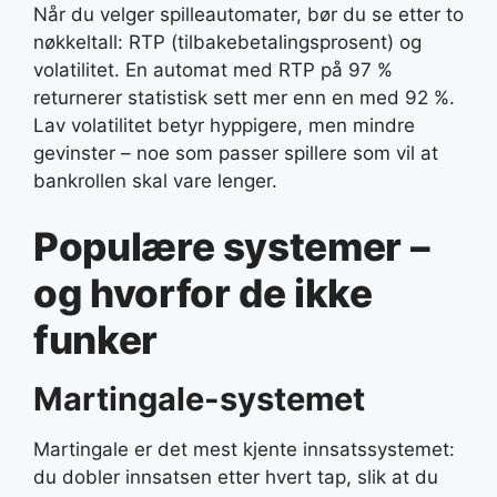
Når du velger spilleautomater, bør du se etter to
nøkkeltall: RTP (tilbakebetalingsprosent) og
volatilitet. En automat med RTP på 97 %
returnerer statistisk sett mer enn en med 92 %.
Lav volatilitet betyr hyppigere, men mindre
gevinster – noe som passer spillere som vil at
bankrollen skal vare lenger.
Populære systemer –
og hvorfor de ikke
funker
Martingale-systemet
Martingale er det mest kjente innsatssystemet:
du dobler innsatsen etter hvert tap, slik at du