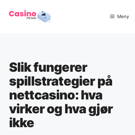
Hopp
til
Meny
innhold
Slik fungerer
spillstrategier på
nettcasino: hva
virker og hva gjør
ikke