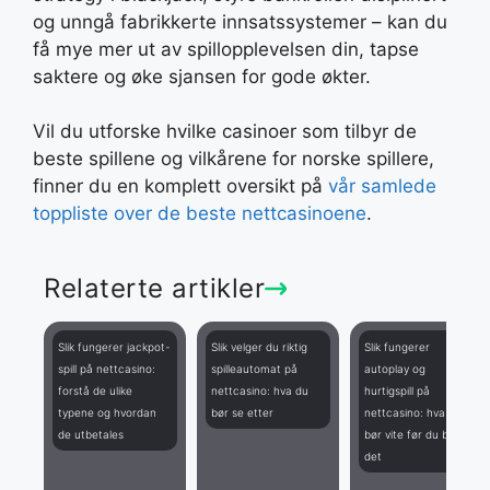
og unngå fabrikkerte innsatssystemer – kan du
få mye mer ut av spillopplevelsen din, tapse
saktere og øke sjansen for gode økter.
Vil du utforske hvilke casinoer som tilbyr de
beste spillene og vilkårene for norske spillere,
finner du en komplett oversikt på
vår samlede
toppliste over de beste nettcasinoene
.
Relaterte artikler
Slik fungerer jackpot-
Slik velger du riktig
Slik fungerer
spill på nettcasino:
spilleautomat på
autoplay og
forstå de ulike
nettcasino: hva du
hurtigspill på
typene og hvordan
bør se etter
nettcasino: hva du
de utbetales
bør vite før du bruker
det