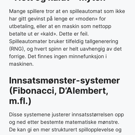
Mange spillere tror at en spilleautomat som ikke
har gitt gevinst på lenge er «moden» for
utbetaling, eller at en maskin som nettopp
betalte ut er «kald». Dette er feil.
Spilleautomater bruker tilfeldig tallgenerering
(RNG), og hvert spinn er helt uavhengig av det
forrige. Det finnes ingen minnefunksjon i
maskinen.
Innsatsmønster-systemer
(Fibonacci, D’Alembert,
m.fl.)
Disse systemene justerer innsatsstørrelsen opp
og ned etter bestemte matematiske mønstre.
De kan gi en mer strukturert spillopplevelse og