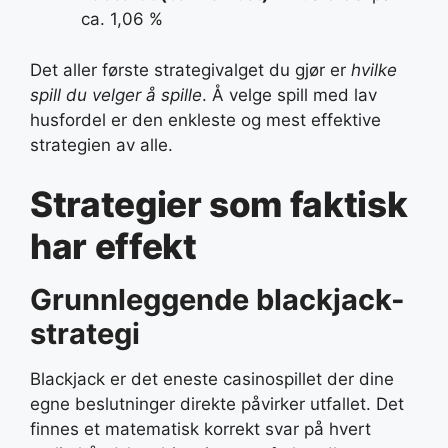
ca. 1,06 %
Det aller første strategivalget du gjør er
hvilke
spill du velger å spille
. Å velge spill med lav
husfordel er den enkleste og mest effektive
strategien av alle.
Strategier som faktisk
har effekt
Grunnleggende blackjack-
strategi
Blackjack er det eneste casinospillet der dine
egne beslutninger direkte påvirker utfallet. Det
finnes et matematisk korrekt svar på hvert