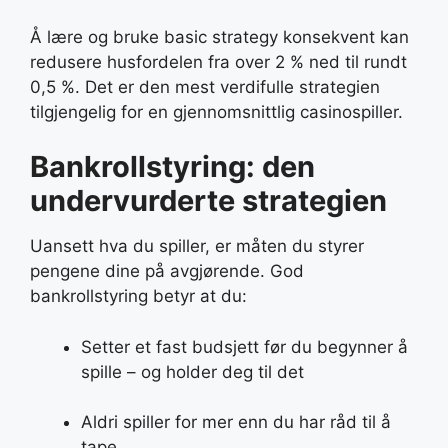
Å lære og bruke basic strategy konsekvent kan
redusere husfordelen fra over 2 % ned til rundt
0,5 %. Det er den mest verdifulle strategien
tilgjengelig for en gjennomsnittlig casinospiller.
Bankrollstyring: den
undervurderte strategien
Uansett hva du spiller, er måten du styrer
pengene dine på avgjørende. God
bankrollstyring betyr at du:
Setter et fast budsjett før du begynner å
spille – og holder deg til det
Aldri spiller for mer enn du har råd til å
tape