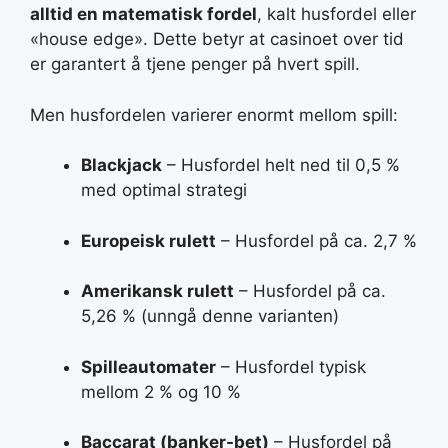
alltid en matematisk fordel
, kalt husfordel eller
«house edge». Dette betyr at casinoet over tid
er garantert å tjene penger på hvert spill.
Men husfordelen varierer enormt mellom spill:
Blackjack
– Husfordel helt ned til 0,5 %
med optimal strategi
Europeisk rulett
– Husfordel på ca. 2,7 %
Amerikansk rulett
– Husfordel på ca.
5,26 % (unngå denne varianten)
Spilleautomater
– Husfordel typisk
mellom 2 % og 10 %
Baccarat (banker-bet)
– Husfordel på