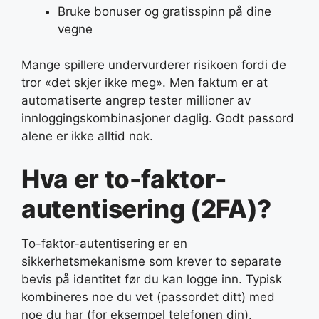
Bruke bonuser og gratisspinn på dine
vegne
Mange spillere undervurderer risikoen fordi de
tror «det skjer ikke meg». Men faktum er at
automatiserte angrep tester millioner av
innloggingskombinasjoner daglig. Godt passord
alene er ikke alltid nok.
Hva er to-faktor-
autentisering (2FA)?
To-faktor-autentisering er en
sikkerhetsmekanisme som krever to separate
bevis på identitet før du kan logge inn. Typisk
kombineres noe du vet (passordet ditt) med
noe du har (for eksempel telefonen din).