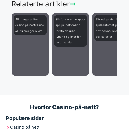
Relaterte artikler
Slik fungerer live
Slik fungerer jackpot-
Slik velger du riktig
casino på nettcasino:
spill på nettcasino:
spilleautomat på
alt du trenger å vite
forstå de ulike
nettcasino: hva du
typene og hvordan
bør se etter
de utbetales
Hvorfor Casino-på-nett?
Populære sider
Casino på nett