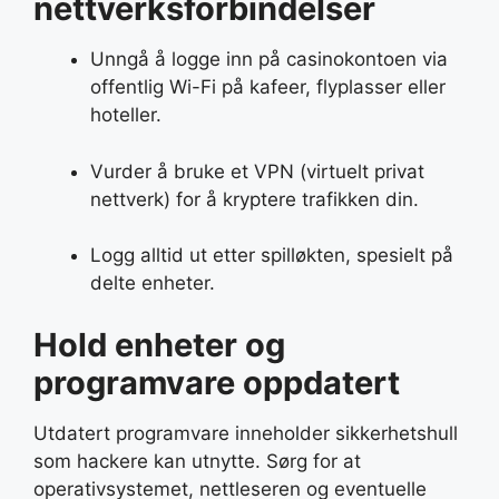
nettverksforbindelser
Unngå å logge inn på casinokontoen via
offentlig Wi-Fi på kafeer, flyplasser eller
hoteller.
Vurder å bruke et VPN (virtuelt privat
nettverk) for å kryptere trafikken din.
Logg alltid ut etter spilløkten, spesielt på
delte enheter.
Hold enheter og
programvare oppdatert
Utdatert programvare inneholder sikkerhetshull
som hackere kan utnytte. Sørg for at
operativsystemet, nettleseren og eventuelle