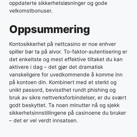
oppdaterte sikkerhetsløsninger og gode
velkomstbonuser.
Oppsummering
Kontosikkerhet på nettcasino er noe enhver
spiller bør ta på alvor. To-faktor-autentisering er
det enkeltste og mest effektive tiltaket du kan
aktivere i dag – det gjør det dramatisk
vanskeligere for uvedkommende å komme inn
på kontoen din. Kombinert med et sterkt og
unikt passord, bevissthet rundt phishing og
bruk av sikre nettverksforbindelser, er du svært
godt beskyttet. Ta noen minutter nå og sjekk
sikkerhetsinnstillingene på casinoene du bruker
– det er vel verdt innsatsen.