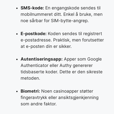
SMS-kode:
En engangskode sendes til
mobilnummeret ditt. Enkel å bruke, men
noe sårbar for SIM-bytte-angrep.
E-postkode:
Koden sendes til registrert
e-postadresse. Praktisk, men forutsetter
at e-posten din er sikker.
Autentiseringsapp:
Apper som Google
Authenticator eller Authy genererer
tidsbaserte koder. Dette er den sikreste
metoden.
Biometri:
Noen casinoapper støtter
fingeravtrykk eller ansiktsgjenkjenning
som andre faktor.