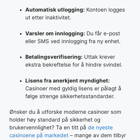
Automatisk utlogging:
Kontoen logges
ut etter inaktivitet.
Varsler om innlogging:
Du får e-post
eller SMS ved innlogging fra ny enhet.
Betalingsverifisering:
Uttak krever
ekstra bekreftelse for å hindre svindel.
Lisens fra anerkjent myndighet:
Casinoer med gyldig lisens er pålagt å
følge strenge sikkerhetsstandarder.
Ønsker du å utforske moderne casinoer som
holder høy standard på sikkerhet og
brukervennlighet? Ta en titt på
de nyeste
casinoene på markedet
– mange av dem tilbyr