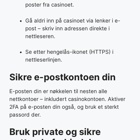
poster fra casinoet.
Gå aldri inn på casinoet via lenker i e-
post – skriv inn adressen direkte i
nettleseren.
Se etter hengelås-ikonet (HTTPS) i
nettleserlinjen.
Sikre e-postkontoen din
E-posten din er nøkkelen til nesten alle
nettkontoer – inkludert casinokontoen. Aktiver
2FA på e-posten din også, og bruk et sterkt
passord der.
Bruk private og sikre