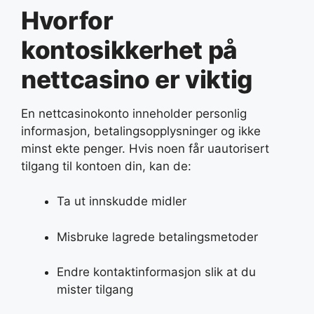
Hvorfor
kontosikkerhet på
nettcasino er viktig
En nettcasinokonto inneholder personlig
informasjon, betalingsopplysninger og ikke
minst ekte penger. Hvis noen får uautorisert
tilgang til kontoen din, kan de:
Ta ut innskudde midler
Misbruke lagrede betalingsmetoder
Endre kontaktinformasjon slik at du
mister tilgang