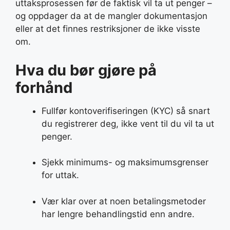
uttaksprosessen før de faktisk vil ta ut penger –
og oppdager da at de mangler dokumentasjon
eller at det finnes restriksjoner de ikke visste
om.
Hva du bør gjøre på
forhånd
Fullfør kontoverifiseringen (KYC) så snart
du registrerer deg, ikke vent til du vil ta ut
penger.
Sjekk minimums- og maksimumsgrenser
for uttak.
Vær klar over at noen betalingsmetoder
har lengre behandlingstid enn andre.