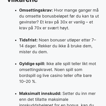
Omsettingskrav:
Hvor mange ganger må
du omsette bonusbeløpet før du kan ta ut
gevinster? Et krav på 30x er vanlig – et
krav på 70x er svært høyt.
Tidsfrist:
Noen bonuser utløper etter 7–
14 dager. Rekker du ikke å bruke dem,
mister du dem.
Gyldige spill:
Ikke alle spill teller likt mot
omsettingskravet. Noen spill som
bordspill og live casino teller ofte bare
10–20 %.
Maksimalt innskudd:
Setter du inn mer
enn det tillatte maksimale
innskuddsbeløpet for en bonus, kan du