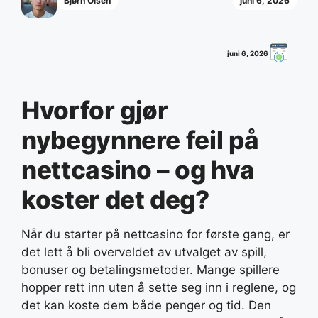
Bjørn Olsen
juni 6, 2026
juni 6, 2026
Hvorfor gjør
nybegynnere feil på
nettcasino – og hva
koster det deg?
Når du starter på nettcasino for første gang, er
det lett å bli overveldet av utvalget av spill,
bonuser og betalingsmetoder. Mange spillere
hopper rett inn uten å sette seg inn i reglene, og
det kan koste dem både penger og tid. Den