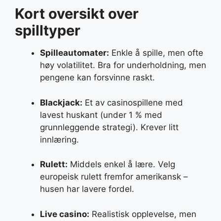
Kort oversikt over
spilltyper
Spilleautomater:
Enkle å spille, men ofte
høy volatilitet. Bra for underholdning, men
pengene kan forsvinne raskt.
Blackjack:
Et av casinospillene med
lavest huskant (under 1 % med
grunnleggende strategi). Krever litt
innlæring.
Rulett:
Middels enkel å lære. Velg
europeisk rulett fremfor amerikansk –
husen har lavere fordel.
Live casino:
Realistisk opplevelse, men