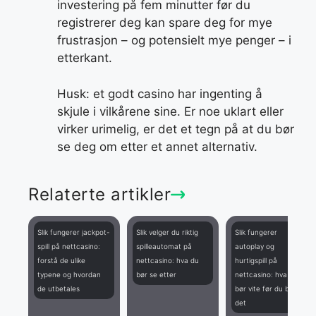
investering på fem minutter før du
registrerer deg kan spare deg for mye
frustrasjon – og potensielt mye penger – i
etterkant.
Husk: et godt casino har ingenting å
skjule i vilkårene sine. Er noe uklart eller
virker urimelig, er det et tegn på at du bør
se deg om etter et annet alternativ.
Relaterte artikler
Slik fungerer jackpot-
Slik velger du riktig
Slik fungerer
spill på nettcasino:
spilleautomat på
autoplay og
forstå de ulike
nettcasino: hva du
hurtigspill på
typene og hvordan
bør se etter
nettcasino: hva du
de utbetales
bør vite før du bruker
det