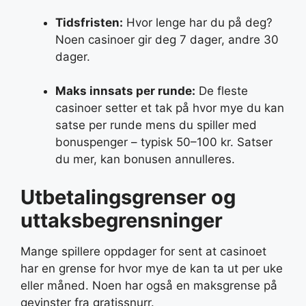
Tidsfristen:
Hvor lenge har du på deg?
Noen casinoer gir deg 7 dager, andre 30
dager.
Maks innsats per runde:
De fleste
casinoer setter et tak på hvor mye du kan
satse per runde mens du spiller med
bonuspenger – typisk 50–100 kr. Satser
du mer, kan bonusen annulleres.
Utbetalingsgrenser og
uttaksbegrensninger
Mange spillere oppdager for sent at casinoet
har en grense for hvor mye de kan ta ut per uke
eller måned. Noen har også en maksgrense på
gevinster fra gratissnurr.