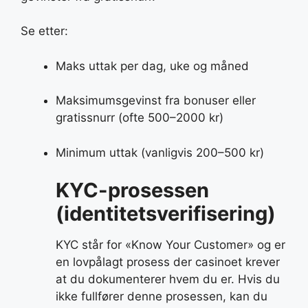
Se etter:
Maks uttak per dag, uke og måned
Maksimumsgevinst fra bonuser eller
gratissnurr (ofte 500–2000 kr)
Minimum uttak (vanligvis 200–500 kr)
KYC-prosessen
(identitetsverifisering)
KYC står for «Know Your Customer» og er
en lovpålagt prosess der casinoet krever
at du dokumenterer hvem du er. Hvis du
ikke fullfører denne prosessen, kan du